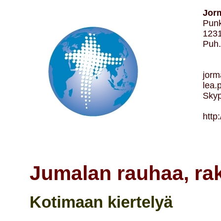
Jorm
Punk
1231
Puh.
Jo
Le
jorm
lea.
Skyp
Le
http
Jumalan rauhaa, rak
Kotimaan kiertelyä