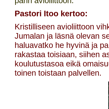
parin avioliittoon.
Pastori Itoo kertoo:
Kristilliseen avioliittoon v
Jumalan ja läsnä olevan s
haluavatko he hyvinä ja pah
rakastaa toisiaan, siihen a
koulutustasoa eikä omaisuu
toinen toistaan palvellen.