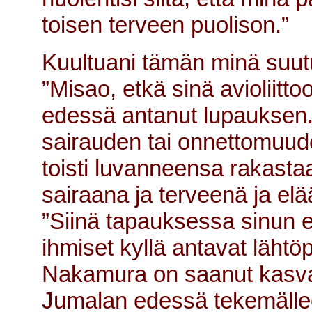
toisen terveen puolison.”
Kuultuani tämän minä suut
”Misao, etkä sinä avioliit
edessä antanut lupauksen. 
sairauden tai onnettomuud
toisti luvanneensa rakastaa
sairaana ja terveenä ja e
”Siinä tapauksessa sinun e
ihmiset kyllä antavat lähtö
Nakamura on saanut kasvaa
Jumalan edessä tekemälleen