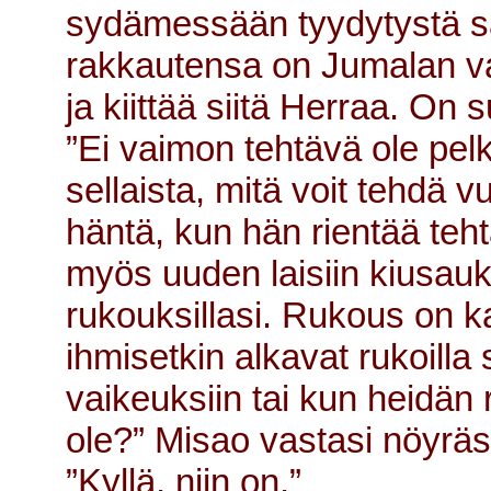
sydämessään tyydytystä s
rakkautensa on Jumalan va
ja kiittää siitä Herraa. On
”Ei vaimon tehtävä ole pel
sellaista, mitä voit tehdä 
häntä, kun hän rientää te
myös uuden laisiin kiusauksi
rukouksillasi. Rukous on k
ihmisetkin alkavat rukoilla 
vaikeuksiin tai kun heidän
ole?” Misao vastasi nöyräst
”Kyllä, niin on.”