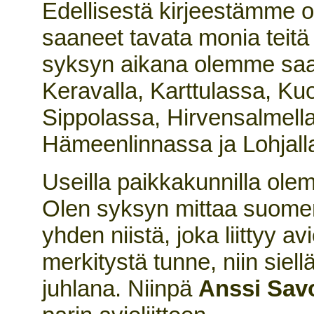
Edellisestä kirjeestämme 
saaneet tavata monia teitä 
syksyn aikana olemme saan
Keravalla, Karttulassa, Ku
Sippolassa, Hirvensalmella
Hämeenlinnassa ja Lohjall
Useilla paikkakunnilla ole
Olen syksyn mittaa suomen
yhden niistä, joka liittyy av
merkitystä tunne, niin siel
juhlana. Niinpä
Anssi Sav