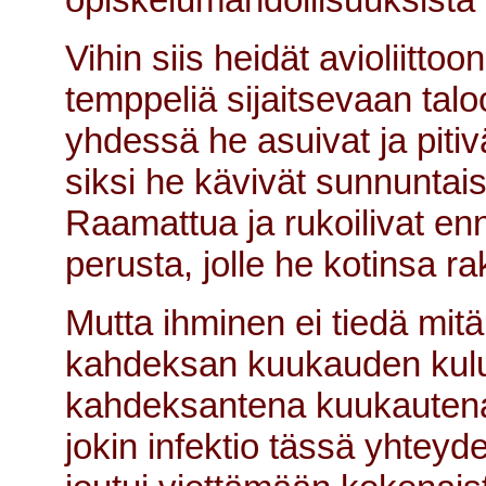
Vihin siis heidät avioliitt
temppeliä sijaitsevaan taloo
yhdessä he asuivat ja pitiv
siksi he kävivät sunnuntai
Raamattua ja rukoilivat enne
perusta, jolle he kotinsa ra
Mutta ihminen ei tiedä mit
kahdeksan kuukauden kuluttu
kahdeksantena kuukautena 
jokin infektio tässä yhtey