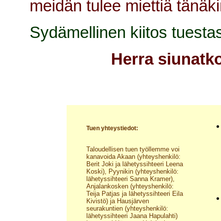
meidän tulee miettiä tänäki
Sydämellinen kiitos tuestas
Herra siunatk
Tuen yhteystiedot:
Taloudellisen tuen työllemme voi
kanavoida Akaan (yhteyshenkilö:
Berit Joki ja lähetyssihteeri Leena
Koski), Pyynikin (yhteyshenkilö:
lähetyssihteeri Sanna Kramer),
Anjalankosken (yhteyshenkilö:
Teija Patjas ja lähetyssihteeri Eila
Kivistö) ja Hausjärven
seurakuntien (yhteyshenkilö:
lähetyssihteeri Jaana Hapulahti)