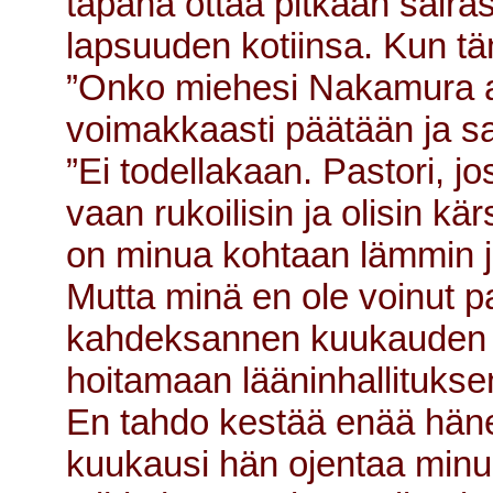
tapana ottaa pitkään sairas
lapsuuden kotiinsa. Kun tä
”Onko miehesi Nakamura alk
voimakkaasti päätään ja sa
”Ei todellakaan. Pastori, j
vaan rukoilisin ja olisin k
on minua kohtaan lämmin ja 
Mutta minä en ole voinut p
kahdeksannen kuukauden 
hoitamaan lääninhallituksen
En tahdo kestää enää hänen
kuukausi hän ojentaa minu