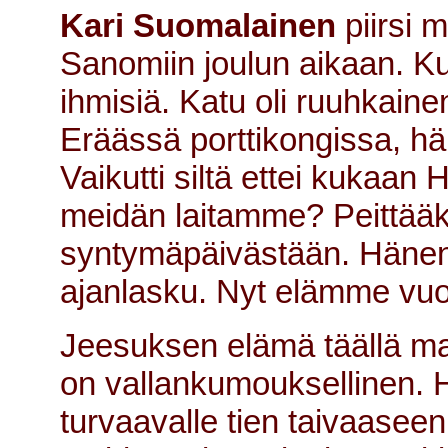
Kari Suomalainen
piirsi 
Sanomiin joulun aikaan. Kuv
ihmisiä. Katu oli ruuhkaine
Eräässä porttikongissa, häm
Vaikutti siltä ettei kukaan
meidän laitamme? Peittää
syntymäpäivästään. Hänen s
ajanlasku. Nyt elämme vuo
Jeesuksen elämä täällä ma
on vallankumouksellinen. H
turvaavalle tien taivaaseen