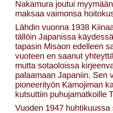
Nakamura joutui myymään i
maksaa vaimonsa hoitokus
Lähdin vuonna 1938 Kiinaan 
tällöin Japanissa käydess
tapasin Misaon edelleen sa
vuoteen en saanut yhteyttä
mutta sotaoloissa kirjeen
palaamaan Japaniin. Sen v
pioneerityön Kamojiman ka
kutsuttiin puhujamatkoille 
Vuoden 1947 huhtikuussa 