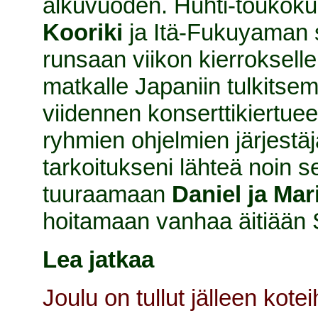
alkuvuoden. Huhti-toukok
Kooriki
ja Itä-Fukuyaman
runsaan viikon kierroksel
matkalle Japaniin tulkitse
viidennen konserttikiertue
ryhmien ohjelmien järjestä
tarkoitukseni lähteä noin
tuuraamaan
Daniel ja Ma
hoitamaan vanhaa äitiään
Lea jatkaa
Joulu on tullut jälleen ko