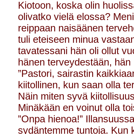
Kiotoon, koska olin huoliss
olivatko vielä elossa? Meni
reippaan naisäänen tervehd
tuli eteiseen minua vastaa
tavatessani hän oli ollut v
hänen terveydestään, hän 
”Pastori, sairastin kaikki
kiitollinen, kun saan olla te
Näin miten syvä kiitollisu
Minäkään en voinut olla t
”Onpa hienoa!” Illansuussa
sydäntemme tuntoja. Kun keh