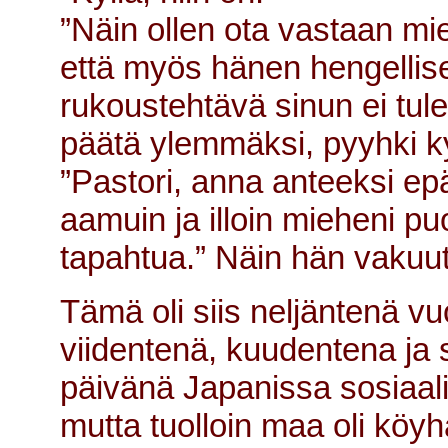
”Näin ollen ota vastaan mi
että myös hänen hengellise
rukoustehtävä sinun ei tule
päätä ylemmäksi, pyyhki ky
”Pastori, anna anteeksi ep
aamuin ja illoin mieheni pu
tapahtua.” Näin hän vakuut
Tämä oli siis neljäntenä v
viidentenä, kuudentena ja 
päivänä Japanissa sosiaalit
mutta tuolloin maa oli köyh