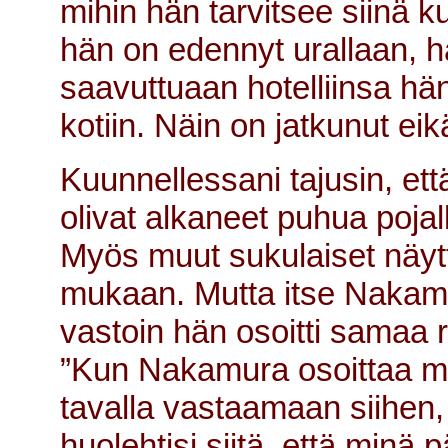
mihin hän tarvitsee siinä 
hän on edennyt urallaan, 
saavuttuaan hotelliinsa hän
kotiin. Näin on jatkunut ei
Kuunnellessani tajusin, ett
olivat alkaneet puhua pojal
Myös muut sukulaiset näyt
mukaan. Mutta itse Nakamu
vastoin hän osoitti samaa r
”Kun Nakamura osoittaa min
tavalla vastaamaan siihen,
huolehtisi siitä, että minä 