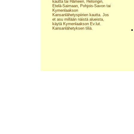
kautta tai Hämeen, Helsingin,
Etelä-Saimaan, Pohjois-Savon tai
Kymenlaakson
Kansanlähetyspiirien kautta. Jos
et asu millään näistä alueista,
käytä Kymenlaakson Ev.lut.
Kansanlähetyksen tiliä.