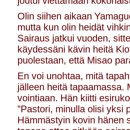
joutui viettämään kokonai
Olin siihen aikaan Yamagu
mutta kun olin heidät vihk
Sairaus jatkui vuoden, sit
käydessäni kävin heitä Kio
puolestaan, että Misao par
En voi unohtaa, mitä tapah
jälleen heitä tapaamassa. 
vointiaan. Hän kiitti esiruk
”Pastori, minulla olisi yksi
Hämmästyin kovin hänen san