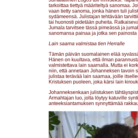
tarkoittaa tiettyä määriteltyä sanomaa. Jo
vaan tietty sanoma, jonka hänen tuli juli
sydämeensä. Julistajan tehtävään tarvitt
tai huonosti pidetään puheita. Ratkaiseva
Jumala tarvitsee tässä pimeässä ja juma
sanomansa painaa ja jotka sen painosta 
Lain saarna valmistaa tien Herralle
Tämän päivän suomalainen elää syvässä 
Hänen on kuultava, että ilman parannusta
valmistettava lain saarnalla. Mutta ei kork
niin, että annetaan Johanneksen tavoin 
julistaa terävää lain saarnaa, joille itse
Kristuksen puoleen, joka kärsi lain kiro
Johanneksenkaan julistuksen tähtäyspiste 
Armahtajan luo, jolta löytyy katuville syn
anteeksiantamuksen synnyttämää rakka