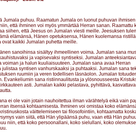
 että Jumala puhuu. Raamatun Jumala on luonut puhuvan ihmisen
 niin, että ihminen voi myös ymmärtää Herran sanan. Raamattu 
a siihen, että Jeesus on Jumalan viesti meille. Jeesuksen tul
ttämä elämänsä, Hänen opetuksensa, Hänen kuolemansa ristillä
ovat kaikki Jumalan puhetta meille.
Hänen sanoihinsa sisältyy ihmeellinen voima. Jumalan sana mu
auhistuvaksi ja vapisevaksi syntiseksi. Jumalan anteeksiantav
taa voiman ja halun kuuliaisuuteen. Jumalan sana avaa Herran
 julistaa syntisen vanhurskaaksi ja puhtaaksi. Jumalan sana te
ristuksen ruumiin ja veren todellisen läsnäolon. Jumalan totuud
. Evankeliumin sana ristiinnaulitusta ja ylösnousseesta Kristuk
rkkauteen asti. Jumalan kaikki pelastava, pyhittävä, kasvattava
autta.
a ei ole vain jotain nauhoitettua ilman värähtelyä eikä vain pap
Herran itsensä kohtaamisesta. Ihminen voi omistaa koko elämäns
ristinuskosta väittelemiseen tai filosofointiin, kohtaamatta kosk
symys vain siitä, että Hän ylipäänsä puhu, vaan että Hän puhuu
uu niin, että koko persoonallani, koko sielullani, koko olemukse
uu.