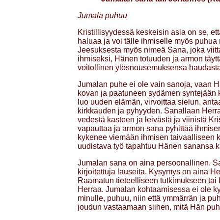
Jumala puhuu
Kristillisyydessä keskeisin asia on se,
haluaa ja voi tälle ihmiselle myös puhua
Jeesuksesta myös nimeä Sana, joka viitta
ihmiseksi, Hänen totuuden ja armon täy
voitollinen ylösnousemuksensa haudasta 
Jumalan puhe ei ole vain sanoja, vaan 
kovan ja paatuneen sydämen syntejään k
luo uuden elämän, virvoittaa sielun, an
kirkkauden ja pyhyyden. Sanallaan Herra
vedestä kasteen ja leivästä ja viinistä K
vapauttaa ja armon sana pyhittää ihmisen
kykenee viemään ihmisen taivaalliseen ki
uudistava työ tapahtuu Hänen sanansa k
Jumalan sana on aina persoonallinen. San
kirjoitettuja lauseita. Kysymys on aina 
Raamatun tieteelliseen tutkimukseen tai k
Herraa. Jumalan kohtaamisessa ei ole ky
minulle, puhuu, niin että ymmärrän ja puh
joudun vastaamaan siihen, mitä Hän puh