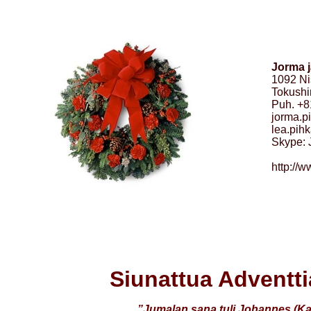
Jorma j
1092 N
Tokushi
Puh. +8
jorma.p
lea.pihk
Skype: 
Lea:
http://w
Siunattua Adventti
”Jumalan sana tuli Johannes (Kas