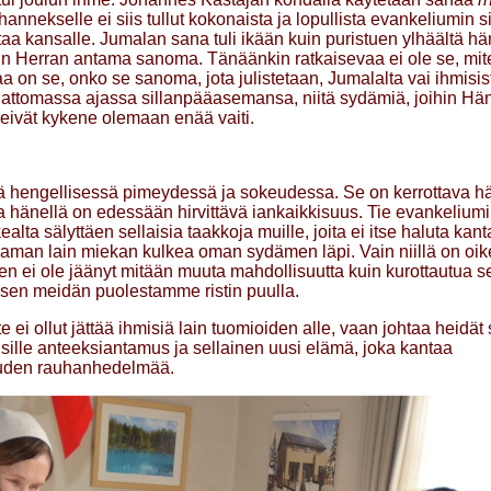
hannekselle ei siis tullut kokonaista ja lopullista evankeliumin s
staa kansalle. Jumalan sana tuli ikään kuin puristuen ylhäältä h
iin Herran antama sanoma. Tänäänkin ratkaisevaa ei ole se, mit
a on se, onko se sanoma, jota julistetaan, Jumalalta vai ihmisis
lattomassa ajassa sillanpääasemansa, niitä sydämiä, joihin Hän
eivät kykene olemaan enää vaiti.
hengellisessä pimeydessä ja sokeudessa. Se on kerrottava hä
 hänellä on edessään hirvittävä iankaikkisuus. Tie evankeliumi
ealta sälyttäen sellaisia taakkoja muille, joita ei itse haluta kan
saman lain miekan kulkea oman sydämen läpi. Vain niillä on oi
lleen ei ole jäänyt mitään muuta mahdollisuutta kuin kurottautua s
uksen meidän puolestamme ristin puulla.
ei ollut jättää ihmisiä lain tuomioiden alle, vaan johtaa heidät
tisille anteeksiantamus ja sellainen uusi elämä, joka kantaa
uden rauhanhedelmää.