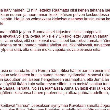
arvinainen. Ei niin, etteikö Raamattu olisi kenen tahansa lue
rsinkaan nuoren ja nuoremman keski-ikäisen polven keskuudessa
vähän. Heillä on voimakkaat kielteiset asenteet kristinuskoa k
le.
an nälkä ja jano. Suomalaiset kirjasimellisesti hoippuvat
ivätkä voi sitä löytää. Miksi ei? Siksikö, ettei Jumalan sanan j
i, vaan siksi, että sen korvat ovat tulleet kuuroiksi Jumalan ääne
ksena on suunnaton määrä ahdistusta, rikkinäisyyttä, turvattom
peitä siitä, että ollaan muka vapaita, suvaitsevaisia eikä
asia on saada kuulla Herran ääni. Siksi hän ei aamun ensimm
tun voidakseen kuulla sanan Herran sydämeltä. Monesti usk
kun joudutaan sellaiseen hengelliseen erämaahan, että Jumalan
 näyttää ikään kuin vaikenevan silloin, kun meistä saattaa tuntu
mme Sanaa Herralta. Noissa erämaissa Jumalan lapsi etsii ja kaip
ä jälleen kasvonsa hänen puoleensa ja alkaa puhua uudelleen,
tarkoittavat ”sanaa”. Jeesuksen syntymää Kuvataan sanalla
Logo
htui joulun ihme. Johannes Kastajan kohdalla käytetään sanaa
r