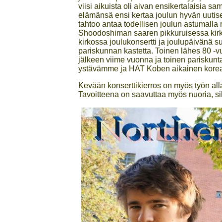
viisi aikuista oli aivan ensikertalaisia sa
elämänsä ensi kertaa joulun hyvän uutise
tahtoo antaa todellisen joulun astumal
Shoodoshiman saaren pikkuruisessa kirk
kirkossa joulukonsertti ja joulupäivänä
pariskunnan kastetta. Toinen lähes 80 -v
jälkeen viime vuonna ja toinen pariskunta
ystävämme ja HAT Koben aikainen kore
Kevään konserttikierros on myös työn all
Tavoitteena on saavuttaa myös nuoria, sil