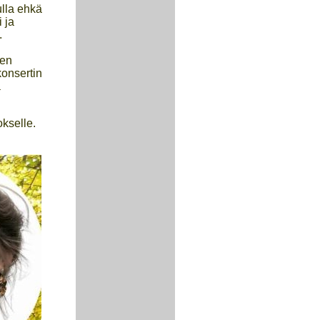
ulla ehkä
 ja
.
n
den
onsertin
ä
okselle.