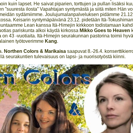
moin kuin lapset. He saivat piparien, torttujen ja pullan lisäksi ku
n ”suuresta ilosta” Vapahtajan syntymästä ja siitä miten Hän voi
la meidän sydämiimme. Joulujumalanpalveluksen pidämme 21.12
ossa. Keisarin syntymäpäivänä 23.12. pidetään Itä-Tokushima
 suuntaamme Lean kanssa Itä-Himejin kirkkoon todistamaan kah
uotias pariskunta alkoi käydä kirkossa
Mikko Goes to Heaven
k
 on 43 -vuotiaita. Itä-Himejin seurakunnan pastorina toimii hyv
alainen työtoverimme
Kang
.
a.
Northen Colors & Marikaisa
saapuvat 8.-26.4. konserttikierr
lä seurakuntien tulevaisuus on lapsi- ja nuorisotyöstä kiinni.