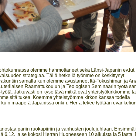
n johtokunnassa olemme hahmottaneet sekä Länsi-Japanin ev.lut.
aisuuden strategiaa. Tällä hetkellä työmme on keskittynyt
akuntiin samalla kun olemme avustaneet Itä-Tokushiman ja An
Luterilaisen Raamattukoulun ja Teologisen Seminaarin työtä sa
t-työtä. Jatkuvasti on kyseltävä mitkä ovat yhteistyökirkkomme ta
voimme sitä tukea. Koemme yhteistyömme kirkon kanssa todella
va kuin maaperä Japanissa onkin. Herra tekee työtään evankeliu
ostaa pariin ruokapiiriin ja vanhusten joulujuhlaan. Ensimmä
änä 6.12. ja se kokosi Herran Huoneeseen 10 aikuista ja 5 lasta.