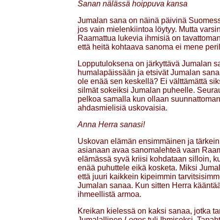
Sanan nälässä hoippuva kansa
Jumalan sana on näinä päivinä Suomessa h
jos vain mielenkiintoa löytyy. Mutta va
Raamattua lukevia ihmisiä on tavattoman 
että heitä kohtaava sanoma ei mene peril
Lopputuloksena on järkyttävä Jumalan san
humalapäissään ja etsivät Jumalan sanaa e
ole enää sen keskellä? Ei välttämättä siks
silmät sokeiksi Jumalan puheelle. Seurau
pelkoa samalla kun ollaan suunnattoman yl
ahdasmielisiä uskovaisia.
Anna Herra sanasi!
Uskovan elämän ensimmäinen ja tärkein 
asianaan avaa sanomalehteä vaan Raama
elämässä syvä kriisi kohdataan silloin, 
enää puhuttele eikä kosketa. Miksi Jumala
että juuri kaikkein kipeimmin tarvitsisi
Jumalan sanaa. Kun sitten Herra kääntä
ihmeellistä armoa.
Kreikan kielessä on kaksi sanaa, jotka 
Jumalallinen
Logos
tuli Ihmiseksi. Tapa