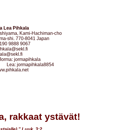
a Lea Pihkala
ishiyama, Kami-Hachiman-cho
ma-shi. 770-8041 Japan
190 9888 9067
ihkala@sekl.fi
ala@sekl.fi
Jorma: jormapihkala
 jormapihkala8854
ww.pihkala.net
a, rakkaat ystävät!
tajalle).” Luuk. 3:2