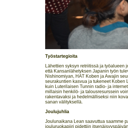
Työstartegioita
Lähettien syksyn retriitissä ja työaluee
että Kansanlähetyksen Japanin työn tulev
Nishinomiyan, HAT Koben ja Awajin seur
seurakuntien kasvua ja tukeneet Koben 
kuin Luterilaisen Tunnin radio- ja interne
millaisin henkilö- ja talousresurssein 
rakentavaksi ja hedelmälliseksi niin ko
sanan välityksellä.
Joulujuhlia
Joulunaikana Lean saavuttua saamme pan
jouluruokapiiri pidettiin itsenäisyyspäiv