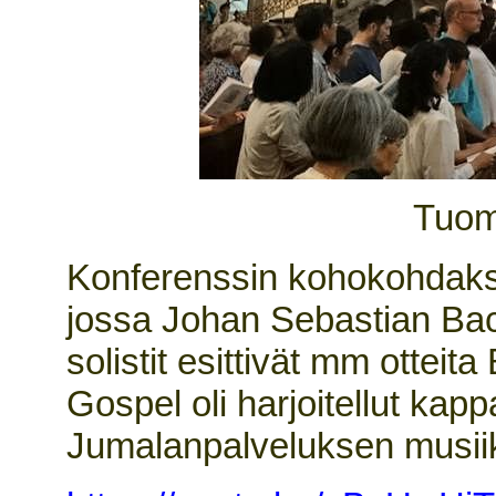
Tuom
Konferenssin kohokohdaksi
jossa Johan Sebastian Bach
solistit esittivät mm otte
Gospel oli harjoitellut kap
Jumalanpalveluksen musiikk