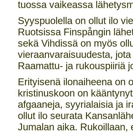
tuossa vaikeassa lähetys
Syyspuolella on ollut ilo v
Ruotsissa Finspångin lähe
sekä Vihdissä on myös ollut
vieraanvaraisuudesta, jo
Raamattu- ja rukouspiiriä j
Erityisenä ilonaiheena on 
kristinuskoon on kääntyny
afgaaneja, syyrialaisia ja 
ollut ilo seurata Kansanläh
Jumalan aika. Rukoillaan, e