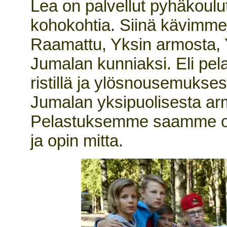
Lea on palvellut pyhäkoulu
kohokohtia. Siinä kävimme
Raamattu, Yksin armosta, 
Jumalan kunniaksi. Eli pe
ristillä ja ylösnousemuk
Jumalan yksipuolisesta a
Pelastuksemme saamme om
ja opin mitta.