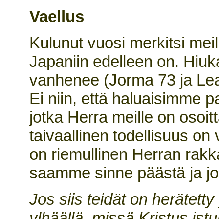
Vaellus
Kulunut vuosi merkitsi meil
Japaniin edelleen on. Hiuk
vanhenee (Jorma 73 ja Lea 
Ei niin, että haluaisimme p
jotka Herra meille on osoit
taivaallinen todellisuus on
on riemullinen Herran rak
saamme sinne päästä ja jo
Jos siis teidät on herätett
ylhäällä, missä Kristus ist