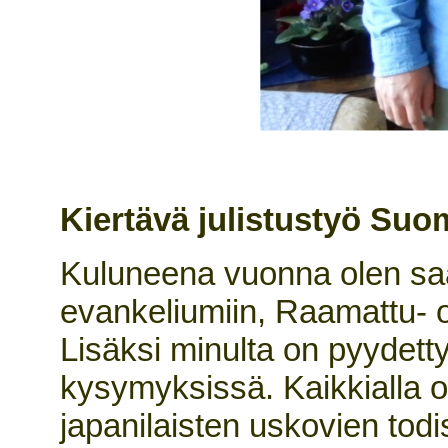
Kiertävä julistustyö Su
Kuluneena vuonna olen sa
evankeliumiin, Raamattu- ope
Lisäksi minulta on pyydetty
kysymyksissä. Kaikkialla
japanilaisten uskovien todi