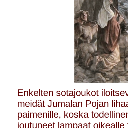
Enkelten sotajoukot iloitse
meidät Jumalan Pojan lihaa
paimenille, koska todellin
joutuneet lampaat oikealle ti