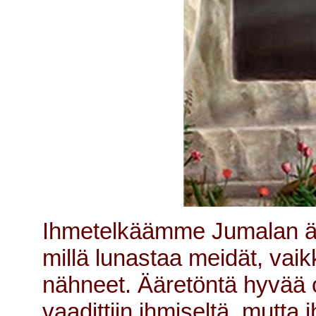
Ihmetelkäämme Jumalan äär
millä lunastaa meidät, vaik
nähneet. Ääretöntä hyvää ol
vaadittiin ihmiseltä, mutta