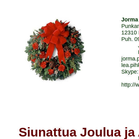
Jorma 
Punkan
12310 
Puh. 0
Jorm
Lea 
jorma.p
lea.pih
Skype:
Lea: 
http://
Siunattua Joulua ja