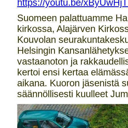
https://youtu.be/xByUwH
Suomeen palattuamme Hann
kirkossa, Alajärven Kirkoss
Kouvolan seurakuntakeskuk
Helsingin Kansanlähetyksen
vastaanoton ja rakkaudellis
kertoi ensi kertaa elämäs
aikana. Kuoron jäsenistä su
säännöllisesti kuulleet Ju