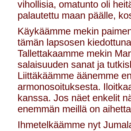
vihollisia, omatunto oli he
palautettu maan päälle, kos
Käykäämme mekin paiment
tämän lapsosen kiedottuna k
Tallettakaamme mekin Mari
salaisuuden sanat ja tutkis
Liittäkäämme äänemme enke
armonosoituksesta. Iloitk
kanssa. Jos näet enkelit n
enemmän meillä on aihetta i
Ihmetelkäämme nyt Jumala