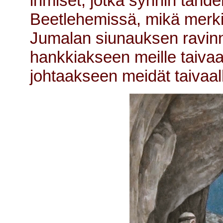
ihmiset, jotka synnin tähden
Beetlehemissä, mikä merki
Jumalan siunauksen ravinn
hankkiakseen meille taivaa
johtaakseen meidät taivaall