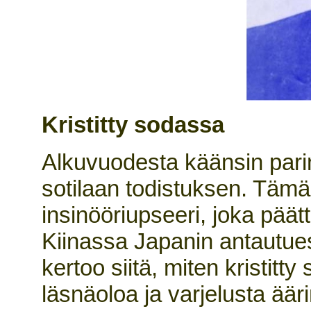
Kristitty sodassa
Alkuvuodesta käänsin pari
sotilaan todistuksen. Tämä
insinööriupseeri, joka pää
Kiinassa Japanin antautues
kertoo siitä, miten kristitt
läsnäoloa ja varjelusta ää