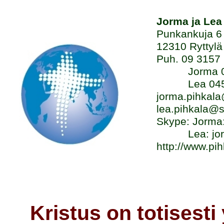
Jorma ja Lea
Punkankuja 6
12310 Ryttylä
Puh. 09 3157
Jorma 045
Lea 045 3
jorma.pihkala
lea.pihkala@se
Skype: Jorma:
Lea: jorma
http://www.pih
Kristus on totisesti