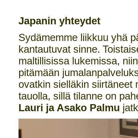
Japanin yhteydet
Sydämemme liikkuu yhä päi
kantautuvat sinne. Toistais
maltillisissa lukemissa, n
pitämään jumalanpalveluks
ovatkin sielläkin siirtäneet
tauolla, sillä tilanne on p
Lauri ja Asako Palmu
jat