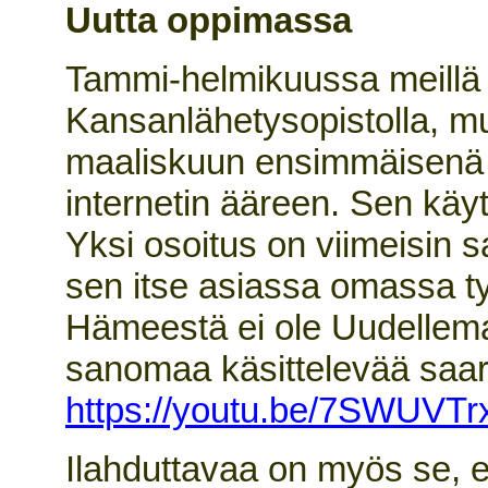
Uutta oppimassa
Tammi-helmikuussa meillä o
Kansanlähetysopistolla, mu
maaliskuun ensimmäisenä vi
internetin ääreen. Sen käy
Yksi osoitus on viimeisin 
sen itse asiassa omassa t
Hämeestä ei ole Uudellema
sanomaa käsittelevää saarn
https://youtu.be/7SWUVT
Ilahduttavaa on myös se, et