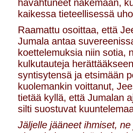
havahtuneet näkemään, kui
kaikessa tieteellisessä u
Raamattu osoittaa, että J
Jumala antaa suvereenissa
koettelemuksia niin sotia, 
kulkutauteja herättääksee
syntisytensä ja etsimään pe
kuolemankin voittanut, Jees
tietää kyllä, että Jumalan a
silti suostuvat kuuntelema
Jäljelle jääneet ihmiset, 