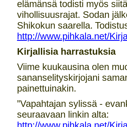
elämänsä todisti myös siitä
vihollisuusrajat. Sodan jäl
Shikokun saarella. Todistus
http://www.pihkala.net/Kir
Kirjallisia harrastuksia
Viime kuukausina olen muo
sananselityskirjojani saman
painettuinakin.
”Vapahtajan sylissä - eva
seuraavaan linkin alta:
http://www.pihkala.net/Kirj