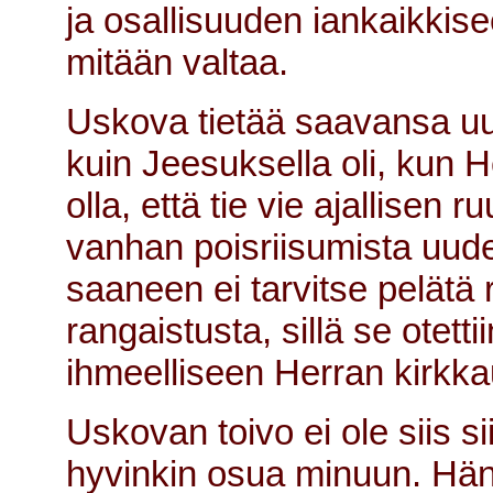
ja osallisuuden iankaikkise
mitään valtaa.
Uskova tietää saavansa u
kuin Jeesuksella oli, kun H
olla, että tie vie ajallisen
vanhan poisriisumista uud
saaneen ei tarvitse pelät
rangaistusta, sillä se otet
ihmeelliseen Herran kirkka
Uskovan toivo ei ole siis s
hyvinkin osua minuun. Hä