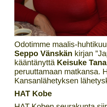
Odotimme maalis-huhtikuulle
Seppo Vänskän
kirjan ”Ja
kääntänyttä
Keisuke Tana
peruuttamaan matkansa. Hä
Kansanlähetyksen lähetysk
HAT Kobe
HAT Koben seurakunta siir