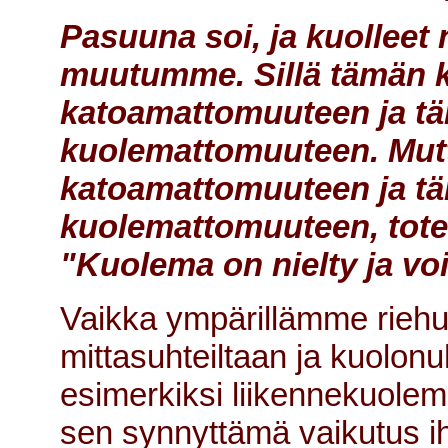
Pasuuna soi, ja kuolleet
muutumme. Sillä tämän k
katoamattomuuteen ja t
kuolemattomuuteen. Mut
katoamattomuuteen ja t
kuolemattomuuteen, toteu
"Kuolema on nielty ja voi
Vaikka ympärillämme riehu
mittasuhteiltaan ja kuolonuh
esimerkiksi liikennekuolemi
sen synnyttämä vaikutus ih