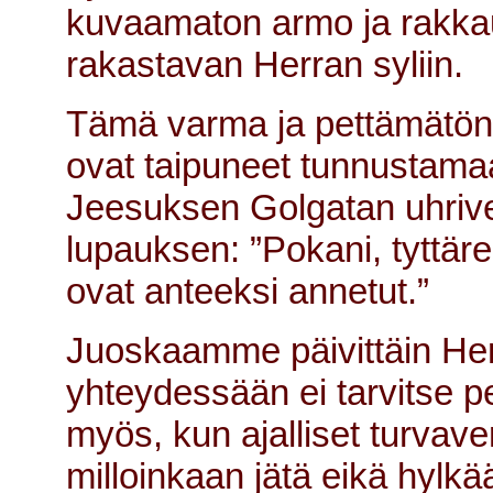
kuvaamaton armo ja rakka
rakastavan Herran syliin.
Tämä varma ja pettämätön t
ovat taipuneet tunnustama
Jeesuksen Golgatan uhrive
lupauksen: ”Pokani, tyttäreni
ovat anteeksi annetut.”
Juoskaamme päivittäin Her
yhteydessään ei tarvitse p
myös, kun ajalliset turvave
milloinkaan jätä eikä hyl