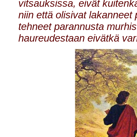
vitsauksissa, eivät kuiten
niin että olisivat lakanneet
tehneet parannusta murhist
haureudestaan eivätkä vark