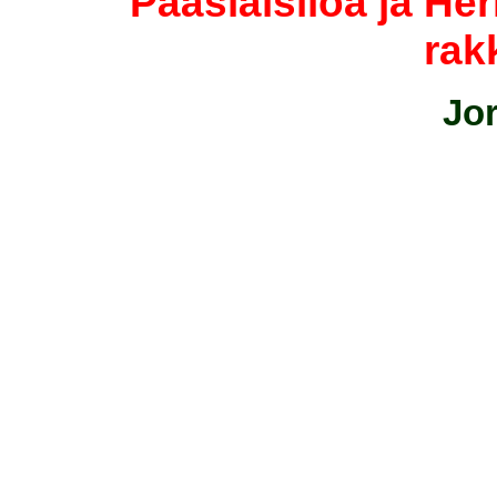
Pääsiäisiloa ja He
rak
Jor