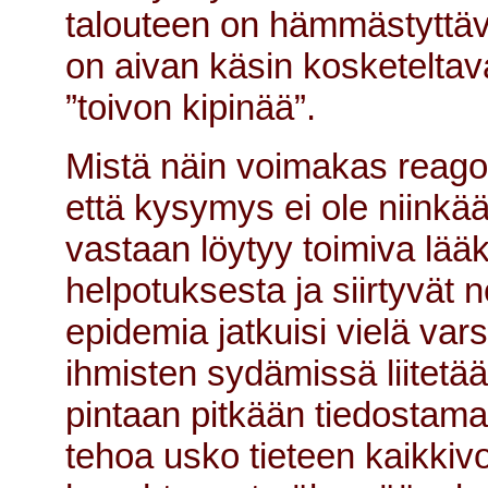
talouteen on hämmästyttäv
on aivan käsin kosketeltavaa
”toivon kipinää”.
Mistä näin voimakas reagoi
että kysymys ei ole niinkään
vastaan löytyy toimiva lää
helpotuksesta ja siirtyvät 
epidemia jatkuisi vielä var
ihmisten sydämissä liitet
pintaan pitkään tiedostama
tehoa usko tieteen kaikkiv