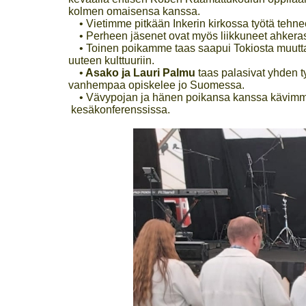
kolmen omaisensa kanssa.
• Vietimme pitkään Inkerin kirkossa työtä tehneen
• Perheen jäsenet ovat myös liikkuneet ahkeras
• Toinen poikamme taas saapui Tokiosta muuttam
uuteen kulttuuriin.
•
Asako ja Lauri Palmu
taas palasivat yhden t
vanhempaa opiskelee jo Suomessa.
• Vävypojan ja hänen poikansa kanssa kävimme
kesäkonferenssissa.