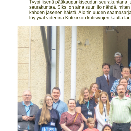
Tyypillisenä pääkaupunkiseudun seurakuntana juma
seurakuntaa. Siksi on aina suuri ilo nähdä, miten 
kahden jäsenen häistä. Aloitin uuden saarnasarja
löytyvät videoina Kotikirkon kotisivujen kautta tai k