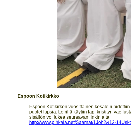
Espoon Kotikirkko
Espoon Kotikirkon vuosittainen kesäleiri pidettii
puolet lapsia. Leirillä käytiin läpi kristityn vae
sisällön voi lukea seuraavan linkin alta:
http://www.pihkala.net/Saarnat/1Joh2&12-14Us