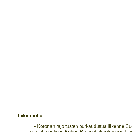
Liikennettä
• Koronan rajoitusten purkauduttua liikenne Suo
keväällä entisen Koben Raamattukoulun oppilaan