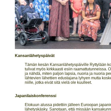
Kansanlähetyspäivät
Tämän kesän Kansanlähetyspäiville Ryttylään koko
tulivat myös kirkkaasti esiin raamattutunneissa. Oli
ja nähdä, miten paljon lapsia, nuoria ja nuoria p
lähtevien lähettien edustajana lyhyen mutta kosk
niille, jotka eivät sitä vielä ole kuulleet.
Japanilaiskonferenssi
Elokuun alussa pidettiin jälleen Euroopan japan
lähetyskäsky. Sanotaan, että missään kansakunnass