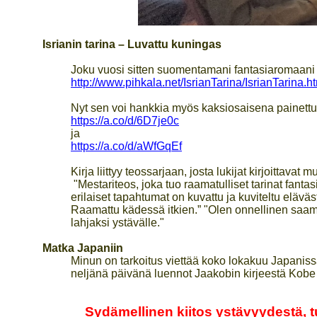
Isrianin tarina – Luvattu kuningas
Joku vuosi sitten suomentamani fantasiaromaani ”Is
http://www.pihkala.net/IsrianTarina/IsrianTarina.h
Nyt sen voi hankkia myös kaksiosaisena painettun
https://a.co/d/6D7je0c
ja
https://a.co/d/aWfGqEf
Kirja liittyy teossarjaan, josta lukijat kirjoittavat
"Mestariteos, joka tuo raamatulliset tarinat fan
erilaiset tapahtumat on kuvattu ja kuviteltu eläv
Raamattu kädessä itkien.” "Olen onnellinen saamas
lahjaksi ystävälle."
Matka Japaniin
Minun on tarkoitus viettää koko lokakuu Japani
neljänä päivänä luennot Jaakobin kirjeestä Kob
Sydämellinen kiitos ystävyydestä, t