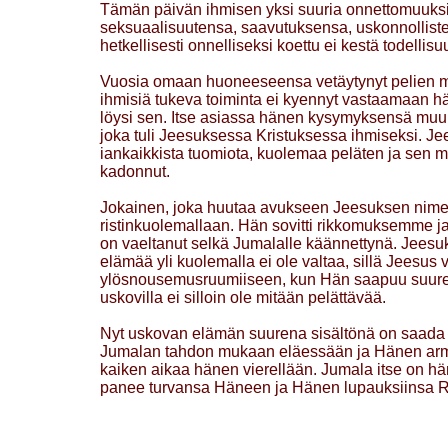
Tämän päivän ihmisen yksi suuria onnettomuuksia
seksuaalisuutensa, saavutuksensa, uskonnolliste
hetkellisesti onnelliseksi koettu ei kestä todelli
Vuosia omaan huoneeseensa vetäytynyt pelien maa
ihmisiä tukeva toiminta ei kyennyt vastaamaan hä
löysi sen. Itse asiassa hänen kysymyksensä muun
joka tuli Jeesuksessa Kristuksessa ihmiseksi. Jee
iankaikkista tuomiota, kuolemaa peläten ja sen m
kadonnut.
Jokainen, joka huutaa avukseen Jeesuksen nimeä,
ristinkuolemallaan. Hän sovitti rikkomuksemme ja
on vaeltanut selkä Jumalalle käännettynä. Jee
elämää yli kuolemalla ei ole valtaa, sillä Jeesus
ylösnousemusruumiiseen, kun Hän saapuu suuressa
uskovilla ei silloin ole mitään pelättävää.
Nyt uskovan elämän suurena sisältönä on saada e
Jumalan tahdon mukaan eläessään ja Hänen armos
kaiken aikaa hänen vierellään. Jumala itse on hä
panee turvansa Häneen ja Hänen lupauksiinsa Ra