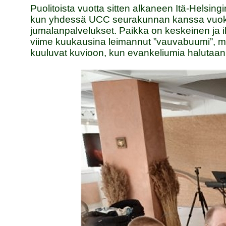
Puolitoista vuotta sitten alkaneen Itä-Helsi
kun yhdessä UCC seurakunnan kanssa vuokras
jumalanpalvelukset. Paikka on keskeinen ja
viime kuukausina leimannut ”vauvabuumi”, mikä
kuuluvat kuvioon, kun evankeliumia halutaan