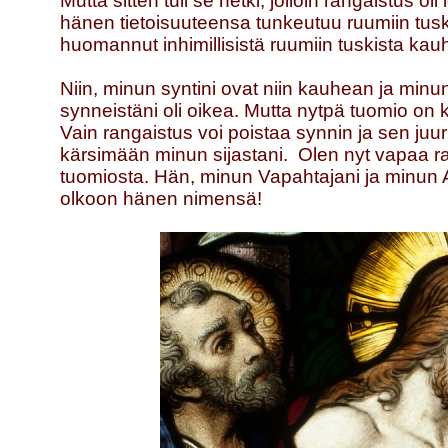
Mutta sitten tuli se hetki, jolloin rangaistus ol
hänen tietoisuuteensa tunkeutuu ruumiin tuska.
huomannut inhimillisistä ruumiin tuskista kau
Niin, minun syntini ovat niin kauhean ja min
synneistäni oli oikea. Mutta nytpä tuomio on 
Vain rangaistus voi poistaa synnin ja sen j
kärsimään minun sijastani. Olen nyt vapaa r
tuomiosta. Hän, minun Vapahtajani ja minun Ar
olkoon hänen nimensä!