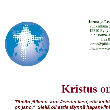
Jorma ja Le
Punkankuja 6 as
12310 Ryttyl
Puh. Jorma 045 185
Lea 045 329 
jorma@pihkala.n
http://www.pihkala
Kristus on
Tämän jälkeen, kun Jeesus tiesi, että kaikk
on jano." Siellä oli astia täynnä hapanviin