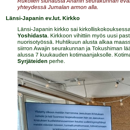
Rukoilen siunausta Ananin seurakunnan evankel
yhteydessä Jumalan armon alla.
Länsi-Japanin ev.lut. Kirkko
Länsi-Japanin kirkko sai kirkolliskokoukses
Yoshidasta
. Kirkkoon vihittiin myös uusi pas
nuorisotyössä. Huhtikuun alusta alkaa maassa
siirron Awajin seurakunnan ja Tokushiman lä
alussa 7 kuukauden kotimaanjaksolle. Kotima
Syrjäteiden
perhe.