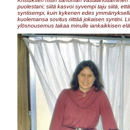
Kristuksen ristin sanoman vastaanottaminen s
puolestani; siitä kasvoi syvempi taju siitä, e
syntisempi, kuin kykenen edes ymmärryksellä 
kuolemansa sovitus riittää jokaisen syntini. 
ylösnousemus takaa minulle iankaikkisen el