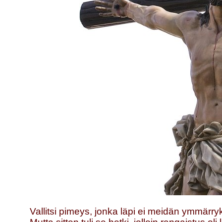
Vallitsi pimeys, jonka läpi ei meidän ymmä