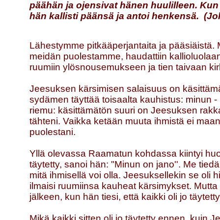
päähän ja ojensivat hänen huulilleen. Kun 
hän kallisti päänsä ja antoi henkensä. (Jo
Lähestymme pitkääperjantaita ja pääsiäistä. 
meidän puolestamme, haudattiin kallioluolaa
ruumiin ylösnousemukseen ja tien taivaan kir
Jeesuksen kärsimisen salaisuus on käsittäm
sydämen täyttää toisaalta kauhistus: minun - n
riemu: käsittämätön suuri on Jeesuksen rakk
tähteni. Vaikka ketään muuta ihmistä ei maan 
puolestani.
Yllä olevassa Raamatun kohdassa kiintyi huomi
täytetty, sanoi hän: "Minun on jano''. Me tied
mitä ihmisellä voi olla. Jeesuksellekin se oli h
ilmaisi ruumiinsa kauheat kärsimykset. Mutta
jälkeen, kun hän tiesi, että kaikki oli jo täytetty
Mikä kaikki sitten oli jo täytetty ennen, kuin