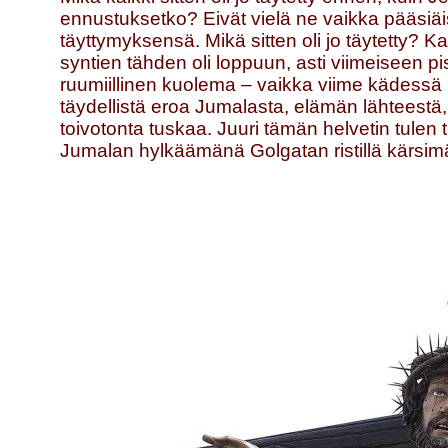
ennustuksetko? Eivät vielä ne vaikka pääsiä
täyttymyksensä. Mikä sitten oli jo täytetty? 
syntien tähden oli loppuun, asti viimeiseen p
ruumiillinen kuolema – vaikka viime kädessä k
täydellistä eroa Jumalasta, elämän lähteestä
toivotonta tuskaa. Juuri tämän helvetin tule
Jumalan hylkäämänä Golgatan ristillä kärsimään