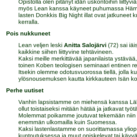
Opistolla olen pitänyt idän uskontoihin liitt
myös Lean kanssa käyneet puhumassa Hämeenl
lasten Donkkis Big Night illat ovat jatkuneet 
kerralla.
Pois nukkuneet
Lean veljen leski
Anitta Salojärvi
(72) sai iä
kaikkine siihen liittyvine tehtävineen.
Kaksi meille merkittävää japanilaista ystävää
toinen Koben teologisen seminaari entinen re
Itsekin olemme odotusvuorossa tiellä, jolla 
ylösnousemuksen kautta kirkkauteen Isän kot
Perhe uutiset
Vanhin lapsistamme on miehensä kanssa Lähi-id
ollut toistaiseksi mitään hätää ja jatkavat työt
Molemmat poikamme joutuvat tekemään niin tiu
enemmän ulkomailla kuin Suomessa.
Kaksi lastenlastamme on suorittamassa ylioppi
kuntoutuksessa ja muut opiskelevat tai käyvä