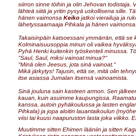
siirron sinne töihin ja olin Jehovan todistaja.
lähteä siitä ja yritin pysyä uskollisena sille. 
hänen vaimonsa
Keiko
jatkoi vierailuja ja ru
lähetyssaarnaaja Pihkala ja hänen vaimonsa
Takaisinpäin katsoessani ymmärrän, että se ka
Kolminaisuusoppia minun oli vaikea hyväksy
Pyhä Henki kuitenkin työskenteli minussa. T
"Saul, Saul, miksi vainoat minua?"
"Minä olen Jeesus, jota sinä vainoat."
Mikä järkytys! Tajusin, että se, mitä olin teh
itse asiassa Jumalan itsensä vainoamista.
Sinä jouluna sain kasteen armon. Sen jälkeen 
kauan, kuin asuimme kaupungissa. Raamatuntu
kanssa, autoin pyhäkoulussa ja lasten englan
Pihkala) ja jopa aloitin lauantaikoulun (myöh
viisi tai kuusi naapuruston lasta joka viikko. 
Muutimme sitten Ehimen lääniin ja sitten Ka